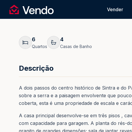
Pedir Informação
Vender
Vendo
Voltar
6
4
Quartos
Casas de Banho
Descrição
A dois passos do centro histórico de Sintra e do P
sobre a serra e a paisagem envolvente que pouco
coberta, esta é uma propriedade de escala e carác
A casa principal desenvolve-se em três pisos , c
com capacidade para garagem. A planta do rés-do-
granito de grandes dimensões; sala de jantar reve