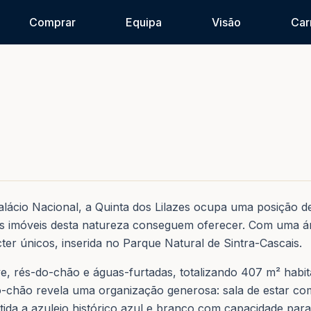
Comprar
Equipa
Visão
Car
alácio Nacional, a Quinta dos Lilazes ocupa uma posição de 
s imóveis desta natureza conseguem oferecer. Com uma áre
ter únicos, inserida no Parque Natural de Sintra-Cascais.
ave, rés-do-chão e águas-furtadas, totalizando 407 m² hab
chão revela uma organização generosa: sala de estar com p
stida a azulejo histórico azul e branco com capacidade par