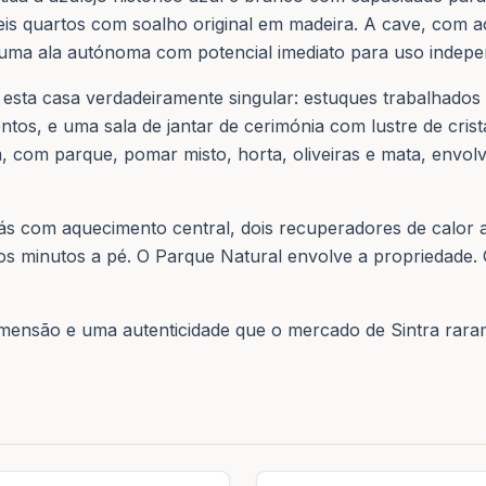
seis quartos com soalho original em madeira. A cave, com a
, uma ala autónoma com potencial imediato para uso indepe
sta casa verdadeiramente singular: estuques trabalhados n
mentos, e uma sala de jantar de cerimónia com lustre de cri
im, com parque, pomar misto, horta, oliveiras e mata, env
gás com aquecimento central, dois recuperadores de calor 
sos minutos a pé. O Parque Natural envolve a propriedade. 
imensão e uma autenticidade que o mercado de Sintra rara