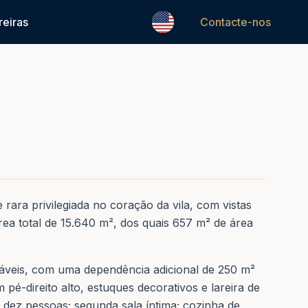
1
/
50
reiras
Contacte-nos
REF.
0240
rara privilegiada no coração da vila, com vistas
a total de 15.640 m², dos quais 657 m² de área
itáveis, com uma dependência adicional de 250 m²
é-direito alto, estuques decorativos e lareira de
a dez pessoas; segunda sala íntima; cozinha de