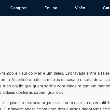
Comprar
Equipa
Visão
Car
 tempo e Paul do Mar é um deles. Encravada entre a falésia
om o Atlântico a bater a metros de casa e o sol a durar at
ece tudo aquilo que quem sonha com Madeira tem em mente:
 aldeias costeiras sabem guardar.
r três pisos, a moradia organiza-se com clareza e versatili
. O primeiro andar conta com dois quartos decorados com 