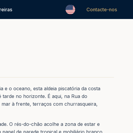
1
/
31
reiras
Contacte-nos
REF.
0206
 e o oceano, esta aldeia piscatória da costa
é tarde no horizonte. É aqui, na Rua do
 mar à frente, terraços com churrasqueira,
dade. O rés-do-chão acolhe a zona de estar e
papel de parede tropical e mobiliário branco