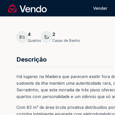
Pedir Informação
Vender
Vendo
Voltar
4
2
Quartos
Casas de Banho
Descrição
Há lugares na Madeira que parecem existir fora do
sudoeste da ilha mantém uma autenticidade rara, c
Serradinho, que esta moradia de três pisos ofer
quartos com personalidade e um silêncio que só as
Com 83 m² de área bruta privativa distribuídos po
cozinha totalmente equipada com eletrodomésticos